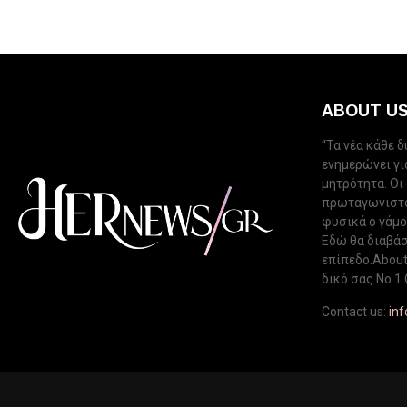
ABOUT U
“Τα νέα κάθε 
ενημερώνει για
μητρότητα. Οι
πρωταγωνιστού
φυσικά ο γάμος
Εδώ θα διαβάσ
επίπεδο.About 
δικό σας Νo.1 
Contact us:
in