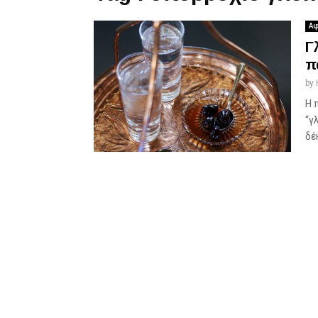
Αφ
Γ
π
by
Η 
“γ
δέ