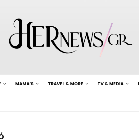
Ξ
MAMA’S
TRAVEL & MORE
TV & MEDIA
ό