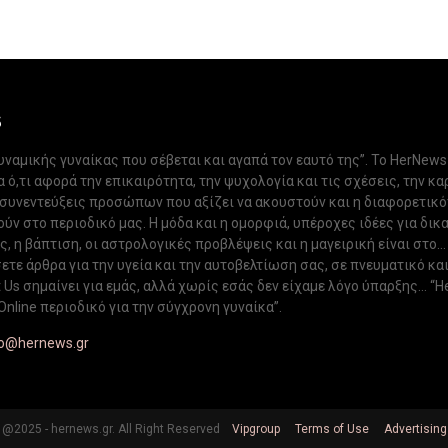
S
δυναμικής γυναίκας που σέβεται και αγαπά τον εαυτό της”. Το HerNews
 ό,τι αφορά την επικαιρότητα, την ψυχολογία και τις σχέσεις, την κα
 συνεντεύξεις προσώπων που αξίζει να ακουστούν και η διαφορετικ
ν στο περιοδικό μας. Η μόδα και η ομορφιά, υπέροχες ιδέες για δικ
, η βάπτιση, οι αστρολογικές προβλέψεις και η μαγειρική είναι στο...
ετε άρθρα για την υγεία και την αυτοβελτίωση σας, σε πνευματικό κα
Us σημαίνει για εμάς, αλλά χωρίς εσάς δεν είχαμε λόγο ύπαρξης... “H
Online περιοδικό για την σύγχρονη γυναίκα”.
fo@hernews.gr
@2025 - hernews.gr. All Right Reserved
Vipgroup
Terms of Use
Advertising