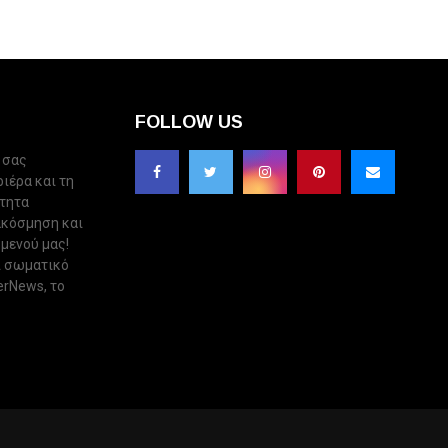
FOLLOW US
 σας
ριέρα και τη
ότητα
ακόσμηση και
 μενού μας!
ι σωματικό
erNews, το