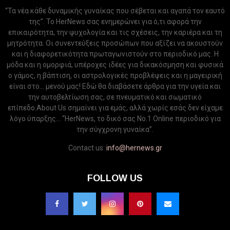
“Τα νέα κάθε δυναμικής γυναίκας που σέβεται και αγαπά τον εαυτό
της”. Το HerNews σας ενημερώνει για ό,τι αφορά την
επικαιρότητα, την ψυχολογία και τις σχέσεις, την καριέρα και τη
μητρότητα. Οι συνεντεύξεις προσώπων που αξίζει να ακουστούν
και η διαφορετικότητα πρωταγωνιστούν στο περιοδικό μας. Η
μόδα και η ομορφιά, υπέροχες ιδέες για δικακόσμηση και φυσικά
ο γάμος, η βάπτιση, οι αστρολογικές προβλέψεις και η μαγειρική
είναι στο... μενού μας! Εδώ θα διαβάσετε άρθρα για την υγεία και
την αυτοβελτίωση σας, σε πνευματικό και σωματικό
επίπεδο.About Us σημαίνει για εμάς, αλλά χωρίς εσάς δεν είχαμε
λόγο ύπαρξης... “HerNews, το δικό σας Νo.1 Online περιοδικό για
την σύγχρονη γυναίκα”.
Contact us:
info@hernews.gr
FOLLOW US