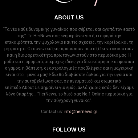
ABOUT US
“Τα νέα κάθε δυναμικής γυναίκας που σέβεται και αγαπά τον εαυτό
της”. Το HerNews σας ενημερώνει για ό,τι αφορά την
επικαιρότητα, την ψυχολογία και τις σχέσεις, την καριέρα και τη
μητρότητα. Οι συνεντεύξεις προσώπων που αξίζει να ακουστούν
και η διαφορετικότητα πρωταγωνιστούν στο περιοδικό μας. Η
μόδα και η ομορφιά, υπέροχες ιδέες για δικακόσμηση και φυσικά
ο γάμος, η βάπτιση, οι αστρολογικές προβλέψεις και η μαγειρική
είναι στο... μενού μας! Εδώ θα διαβάσετε άρθρα για την υγεία και
την αυτοβελτίωση σας, σε πνευματικό και σωματικό
επίπεδο.About Us σημαίνει για εμάς, αλλά χωρίς εσάς δεν είχαμε
λόγο ύπαρξης... “HerNews, το δικό σας Νo.1 Online περιοδικό για
την σύγχρονη γυναίκα”.
Contact us:
info@hernews.gr
FOLLOW US