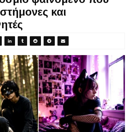
ιστήμονες και
νητές