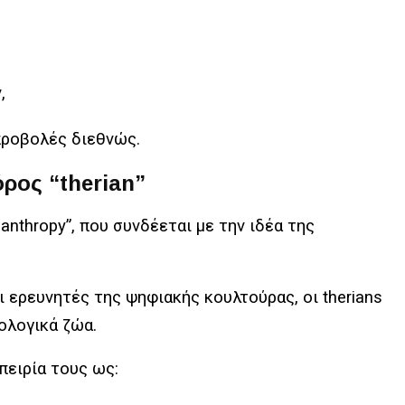
,
προβολές διεθνώς.
όρος “therian”
anthropy”, που συνδέεται με την ιδέα της
 ερευνητές της ψηφιακής κουλτούρας, οι therians
ολογικά ζώα.
πειρία τους ως: