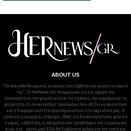
ABOUT US
“Τα νέα κάθε δυναμικής γυναίκας που σέβεται και αγαπά τον εαυτό
της”. Το HerNews σας ενημερώνει για ό,τι αφορά την
επικαιρότητα, την ψυχολογία και τις σχέσεις, την καριέρα και τη
μητρότητα. Οι συνεντεύξεις προσώπων που αξίζει να ακουστούν
και η διαφορετικότητα πρωταγωνιστούν στο περιοδικό μας. Η
μόδα και η ομορφιά, υπέροχες ιδέες για δικακόσμηση και φυσικά
ο γάμος, η βάπτιση, οι αστρολογικές προβλέψεις και η μαγειρική
είναι στο... μενού μας! Εδώ θα διαβάσετε άρθρα για την υγεία και