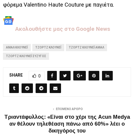
φόρεμα Valentino Haute Couture με παγιέτα.
Aκολουθήστε μας στo Google News
ΑΜΑΛ ΚΛΟΎΝΕΪ
ΤΖΟΡΤΖ ΚΛΟΎΝΕΪ
ΤΖΌΡΤΖ ΚΛΟΎΝΕΪ ΑΜΆΛ
ΤΖΌΡΤΖ ΚΛΟΎΝΕΪ ΣΎΖΥΓΟΣ
SHARE
0
ΕΠΌΜΕΝΟ ΆΡΘΡΟ
Τριαντάφυλλος: «Είναι στο χέρι της Acun Medya
αν θέλουν τηλεθέαση πάνω από 60%» λέει ο
δικηγόρος του