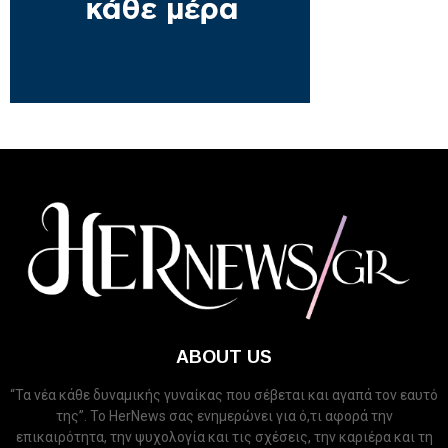
ABOUT US
“Τα νέα κάθε δυναμικής γυναίκας που σέβεται και αγαπά τον εαυτό
της”. Το HerNews σας ενημερώνει για ό,τι αφορά την
επικαιρότητα, την ψυχολογία και τις σχέσεις, την καριέρα και τη