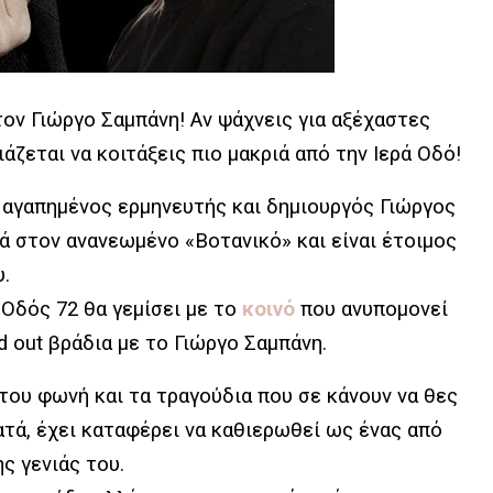
τον Γιώργο Σαμπάνη! Αν ψάχνεις για αξέχαστες
ειάζεται να κοιτάξεις πιο μακριά από την Ιερά Οδό!
 αγαπημένος ερμηνευτής και δημιουργός
Γιώργος
ιά στον ανανεωμένο
«Βοτανικό»
και είναι έτοιμος
υ.
 Οδός 72 θα γεμίσει με το
κοινό
που ανυπομονεί
d
out
βράδια με το Γιώργο Σαμπάνη.
 του φωνή και τα τραγούδια που σε κάνουν να θες
ατά, έχει καταφέρει να καθιερωθεί ως ένας από
ς γενιάς του.