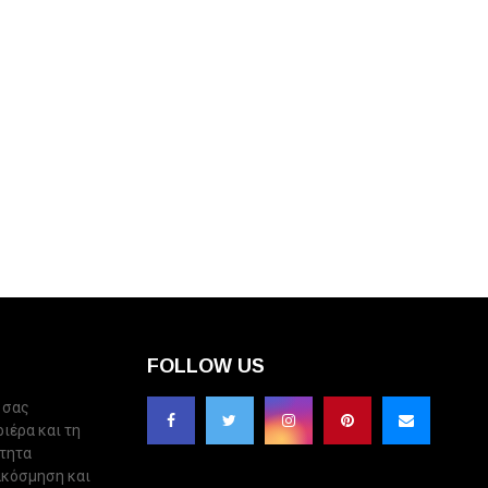
FOLLOW US
 σας
ριέρα και τη
ότητα
ακόσμηση και