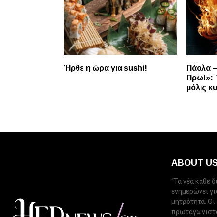
Ήρθε η ώρα για sushi!
Πάολα –
Πρωί»: 
μόλις κ
ABOUT U
“Τα νέα κάθε 
ενημερώνει για
μητρότητα. Οι
πρωταγωνιστού