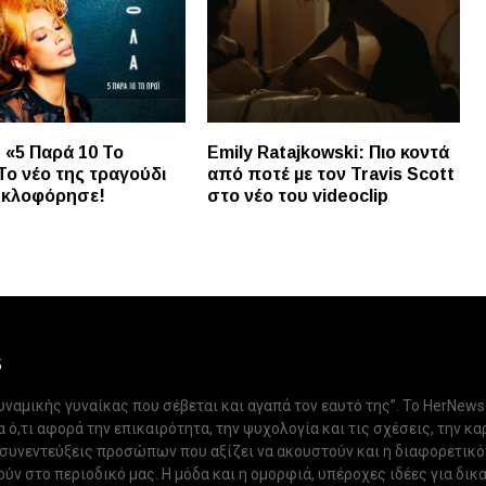
 «5 Παρά 10 Το
Emily Ratajkowski: Πιο κοντά
Το νέο της τραγούδι
από ποτέ με τον Travis Scott
υκλοφόρησε!
στο νέο του videoclip
S
δυναμικής γυναίκας που σέβεται και αγαπά τον εαυτό της”. Το HerNews
 ό,τι αφορά την επικαιρότητα, την ψυχολογία και τις σχέσεις, την κα
 συνεντεύξεις προσώπων που αξίζει να ακουστούν και η διαφορετικ
ν στο περιοδικό μας. Η μόδα και η ομορφιά, υπέροχες ιδέες για δικ