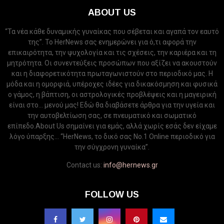
ABOUT US
“Τα νέα κάθε δυναμικής γυναίκας που σέβεται και αγαπά τον εαυτό
της”. Το HerNews σας ενημερώνει για ό,τι αφορά την
επικαιρότητα, την ψυχολογία και τις σχέσεις, την καριέρα και τη
μητρότητα. Οι συνεντεύξεις προσώπων που αξίζει να ακουστούν
και η διαφορετικότητα πρωταγωνιστούν στο περιοδικό μας. Η
μόδα και η ομορφιά, υπέροχες ιδέες για δικακόσμηση και φυσικά
ο γάμος, η βάπτιση, οι αστρολογικές προβλέψεις και η μαγειρική
είναι στο... μενού μας! Εδώ θα διαβάσετε άρθρα για την υγεία και
την αυτοβελτίωση σας, σε πνευματικό και σωματικό
επίπεδο.About Us σημαίνει για εμάς, αλλά χωρίς εσάς δεν είχαμε
λόγο ύπαρξης... “HerNews, το δικό σας Νo.1 Online περιοδικό για
την σύγχρονη γυναίκα”.
Contact us:
info@hernews.gr
FOLLOW US