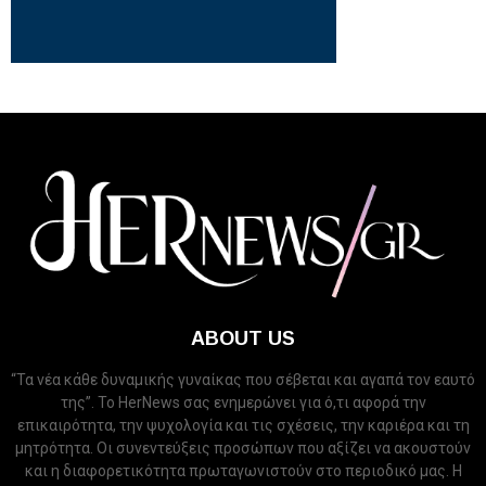
ABOUT US
“Τα νέα κάθε δυναμικής γυναίκας που σέβεται και αγαπά τον εαυτό
της”. Το HerNews σας ενημερώνει για ό,τι αφορά την
επικαιρότητα, την ψυχολογία και τις σχέσεις, την καριέρα και τη
μητρότητα. Οι συνεντεύξεις προσώπων που αξίζει να ακουστούν
και η διαφορετικότητα πρωταγωνιστούν στο περιοδικό μας. Η