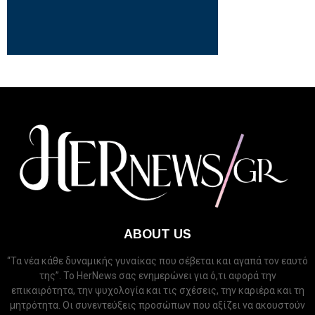
ABOUT US
“Τα νέα κάθε δυναμικής γυναίκας που σέβεται και αγαπά τον εαυτό
της”. Το HerNews σας ενημερώνει για ό,τι αφορά την
επικαιρότητα, την ψυχολογία και τις σχέσεις, την καριέρα και τη
μητρότητα. Οι συνεντεύξεις προσώπων που αξίζει να ακουστούν