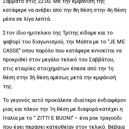
Σάββατο στις 22.00.
Με την εμφάνιση της
κατάφερε να ανέβει από την 8
η
θέση στην 4
η
θέση
μέσα σε λίγα λεπτά.
Στον ίδιο ημιτελικο της Τρίτης είδαμε και το
φαβορί του διαγωνισμού, την Μάλτα με το ‘’JE ME
CASSE’’ οπου παρόλο που κατάφερε εννοείται να
προκριθεί στον μεγάλο τελικό του Σαββάτου,
στις εταιρίες στοιχημάτων έπεσε από την 1
η
θέση στην 3ή θέση αμέσως μετά την εμφάνισή
της.
Το γεγονός αυτό προκάλεσε ιδιαίτερο ενδιαφέρον
μιας και πλεον την 1
η
θέση με διαφορά κατέχει η
Ιταλία με το ‘’ ΖΙΤΤΙ E BUONI’’ – ένα ροκ τραγούδι
που έχει περάσει κατευθείαν στον τελικό.
Βέβαια