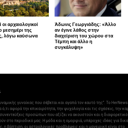
ί οι αρχαιολογικοί
Άδωνις Γεωργιάδης: «Άλλο
ο μεσημέρι της
αν έγινε λάθος στην
ς, λόγω καύσωνα
διαχείριση του χώρου στα
Τέμπη και άλλο η
συγκάλυψη»
S
δυναμικής γυναίκας που σέβεται και αγαπά τον εαυτό της”. Το HerNews
 ό,τι αφορά την επικαιρότητα, την ψυχολογία και τις σχέσεις, την κα
 συνεντεύξεις προσώπων που αξίζει να ακουστούν και η διαφορετικ
ν στο περιοδικό μας. Η μόδα και η ομορφιά, υπέροχες ιδέες για δικ
, η βάπτιση, οι αστρολογικές προβλέψεις και η μαγειρική είναι στο...