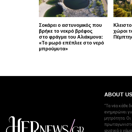
Σοκάρει ο αστυνομικός που
Κλειστο
βρήκε το νεκρό βρέφος
χώροι τ
στο φράγμα του Αλιάκμονα:
Πέμπτη
«Το μωρό επέπλεε στο νερό
μπρούμυτα»
ABOUT U
“Τα νέα κάθε 
ενημερώνει για
μητρότητα. Οι
πρωταγωνιστού
φυσικά ο γάμος