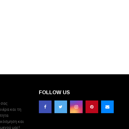
FOLLOW US
 σας
ριέρα και τη
ότητα
ακόσμηση και
 μενού μας!