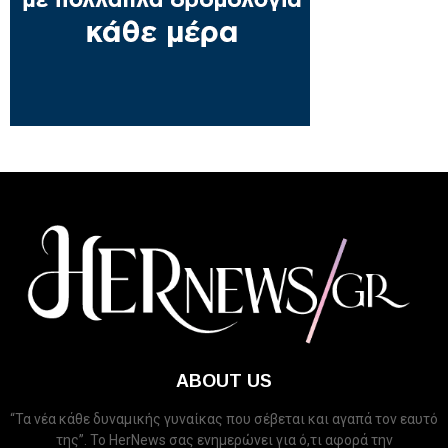
ABOUT US
“Τα νέα κάθε δυναμικής γυναίκας που σέβεται και αγαπά τον εαυτό
της”. Το HerNews σας ενημερώνει για ό,τι αφορά την