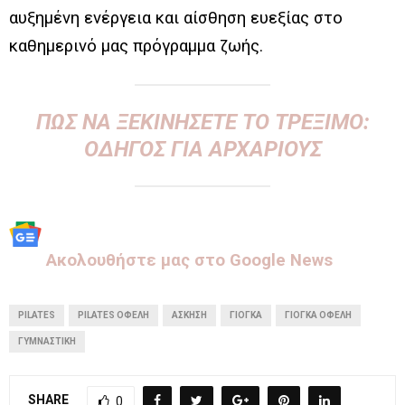
αυξημένη ενέργεια και αίσθηση ευεξίας στο
καθημερινό μας πρόγραμμα ζωής.
ΠΩΣ ΝΑ ΞΕΚΙΝΉΣΕΤΕ ΤΟ ΤΡΈΞΙΜΟ:
ΟΔΗΓΌΣ ΓΙΑ ΑΡΧΆΡΙΟΥΣ
Aκολουθήστε μας στo Google News
PILATES
PILATES ΟΦΈΛΗ
ΆΣΚΗΣΗ
ΓΙΌΓΚΑ
ΓΙΌΓΚΑ ΟΦΈΛΗ
ΓΥΜΝΑΣΤΙΚΉ
SHARE
0