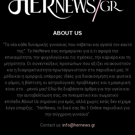
ABOUT US
“Τα νέα κάθε δυναμικής γυναίκας που σέβεται και αγαπά τον εαυτό
της”. Το HerNews σας ενημερώνει για ό,τι αφορά την
επικαιρότητα, την ψυχολογία και τις σχέσεις, την καριέρα και τη
μητρότητα. Οι συνεντεύξεις προσώπων που αξίζει να ακουστούν
και η διαφορετικότητα πρωταγωνιστούν στο περιοδικό μας. Η
μόδα και η ομορφιά, υπέροχες ιδέες για δικακόσμηση και φυσικά
ο γάμος, η βάπτιση, οι αστρολογικές προβλέψεις και η μαγειρική
είναι στο... μενού μας! Εδώ θα διαβάσετε άρθρα για την υγεία και
την αυτοβελτίωση σας, σε πνευματικό και σωματικό
επίπεδο.About Us σημαίνει για εμάς, αλλά χωρίς εσάς δεν είχαμε
λόγο ύπαρξης... “HerNews, το δικό σας Νo.1 Online περιοδικό για
την σύγχρονη γυναίκα”.
Contact us:
info@hernews.gr