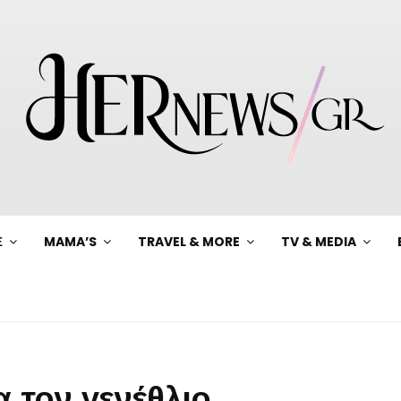
Ξ
MAMA’S
TRAVEL & MORE
TV & MEDIA
 τον γενέθλιο