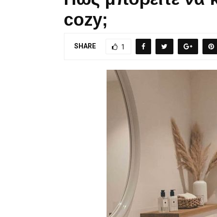
cozy;
SHARE
1