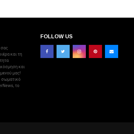
FOLLOW US
 σας
ριέρα και τη
ότητα
ακόσμηση και
 μενού μας!
ι σωματικό
erNews, το