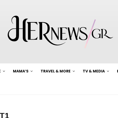
Ξ
MAMA’S
TRAVEL & MORE
TV & MEDIA
ΝΤ1