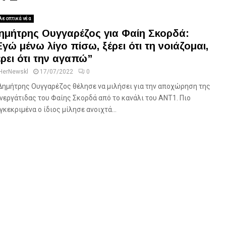
λεοπτικά νέα
ημήτρης Ουγγαρέζος για Φαίη Σκορδά:
Εγώ μένω λίγο πίσω, ξέρει ότι τη νοιάζομαι,
έρει ότι την αγαπώ”
HerNewskl
17/07/2022
0
Δημήτρης Ουγγαρέζος θέλησε να μιλήσει για την αποχώρηση της
νεργάτιδας του Φαίης Σκορδά από το κανάλι του ΑΝΤ1. Πιο
γκεκριμένα ο ίδιος μίλησε ανοιχτά...