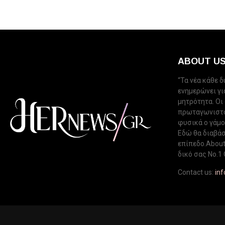
ABOUT U
“Τα νέα κάθε 
ενημερώνει για
μητρότητα. Οι
πρωταγωνιστού
φυσικά ο γάμος
Εδώ θα διαβάσ
επίπεδο.About 
δικό σας Νo.1 
Contact us:
in