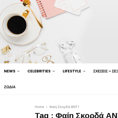
NEWS
CELEBRITIES
LIFESTYLE
ΣΧΕΣΕΙΣ – ΣΕ
ΖΩΔΙΑ
Home
Φαίη Σκορδά ΑΝΤ1
Tag : Φαίη Σκορδά Α