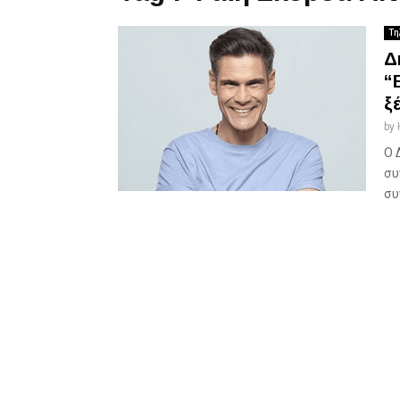
Τη
Δ
“
ξ
by
Ο 
συ
συ