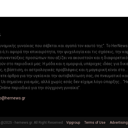
S
δυναμικής γυναίκας που σέβεται και αγαπά τον εαυτό της”. Το HerNews
 ό,τι αφορά την επικαιρότητα, την ψυχολογία και τις σχέσεις, την κα
 συνεντεύξεις προσώπων που αξίζει να ακουστούν και η διαφορετικ
ν στο περιοδικό μας. Η μόδα και η ομορφιά, υπέροχες ιδέες για δικ
, η βάπτιση, οι αστρολογικές προβλέψεις και η μαγειρική είναι στο...
ετε άρθρα για την υγεία και την αυτοβελτίωση σας, σε πνευματικό κα
Us σημαίνει για εμάς, αλλά χωρίς εσάς δεν είχαμε λόγο ύπαρξης... “H
Online περιοδικό για την σύγχρονη γυναίκα”.
fo@hernews.gr
@2025 - hernews.gr. All Right Reserved
Vipgroup
Terms of Use
Advertising