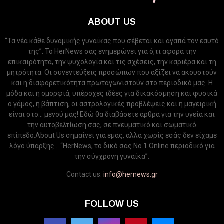
ABOUT US
“Τα νέα κάθε δυναμικής γυναίκας που σέβεται και αγαπά τον εαυτό
της”. Το HerNews σας ενημερώνει για ό,τι αφορά την
επικαιρότητα, την ψυχολογία και τις σχέσεις, την καριέρα και τη
μητρότητα. Οι συνεντεύξεις προσώπων που αξίζει να ακουστούν
και η διαφορετικότητα πρωταγωνιστούν στο περιοδικό μας. Η
μόδα και η ομορφιά, υπέροχες ιδέες για δικακόσμηση και φυσικά
ο γάμος, η βάπτιση, οι αστρολογικές προβλέψεις και η μαγειρική
είναι στο... μενού μας! Εδώ θα διαβάσετε άρθρα για την υγεία και
την αυτοβελτίωση σας, σε πνευματικό και σωματικό
επίπεδο.About Us σημαίνει για εμάς, αλλά χωρίς εσάς δεν είχαμε
λόγο ύπαρξης... “HerNews, το δικό σας Νo.1 Online περιοδικό για
την σύγχρονη γυναίκα”.
Contact us:
info@hernews.gr
FOLLOW US