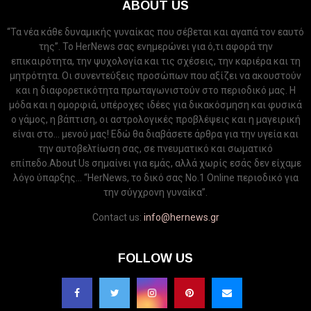
ABOUT US
“Τα νέα κάθε δυναμικής γυναίκας που σέβεται και αγαπά τον εαυτό
της”. Το HerNews σας ενημερώνει για ό,τι αφορά την
επικαιρότητα, την ψυχολογία και τις σχέσεις, την καριέρα και τη
μητρότητα. Οι συνεντεύξεις προσώπων που αξίζει να ακουστούν
και η διαφορετικότητα πρωταγωνιστούν στο περιοδικό μας. Η
μόδα και η ομορφιά, υπέροχες ιδέες για δικακόσμηση και φυσικά
ο γάμος, η βάπτιση, οι αστρολογικές προβλέψεις και η μαγειρική
είναι στο... μενού μας! Εδώ θα διαβάσετε άρθρα για την υγεία και
την αυτοβελτίωση σας, σε πνευματικό και σωματικό
επίπεδο.About Us σημαίνει για εμάς, αλλά χωρίς εσάς δεν είχαμε
λόγο ύπαρξης... “HerNews, το δικό σας Νo.1 Online περιοδικό για
την σύγχρονη γυναίκα”.
Contact us:
info@hernews.gr
FOLLOW US