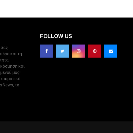
FOLLOW US
 σας
ριέρα και τη
ότητα
ακόσμηση και
 μενού μας!
ι σωματικό
erNews, το