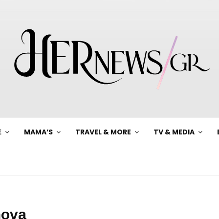
Ξ
MAMA’S
TRAVEL & MORE
TV & MEDIA
nova