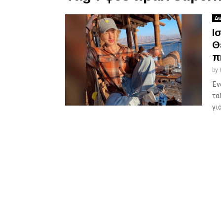
Δι
Ι
Θ
π
by
Έν
τα
γι