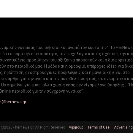
S
δυναμικής γυναίκας που σέβεται και αγαπά τον εαυτό της”. Το HerNews
 ό,τι αφορά την επικαιρότητα, την ψυχολογία και τις σχέσεις, την κα
 συνεντεύξεις προσώπων που αξίζει να ακουστούν και η διαφορετικ
ν στο περιοδικό μας. Η μόδα και η ομορφιά, υπέροχες ιδέες για δικ
, η βάπτιση, οι αστρολογικές προβλέψεις και η μαγειρική είναι στο...
ετε άρθρα για την υγεία και την αυτοβελτίωση σας, σε πνευματικό κα
Us σημαίνει για εμάς, αλλά χωρίς εσάς δεν είχαμε λόγο ύπαρξης... “H
Online περιοδικό για την σύγχρονη γυναίκα”.
fo@hernews.gr
@2025 - hernews.gr. All Right Reserved
Vipgroup
Terms of Use
Advertising