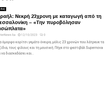
εθνή
σραήλ: Νεκρή 23χρονη με καταγωγή από τη
εσσαλονίκη – «Την πυροβόλησαν
ισώπλατα»
HerNews ka
12/10/2023
0
α όμορφο κορίτσι γεμάτο όνειρα, μόλις 23 χρονών που λάτρευε τα
ξίδια, τους φίλους και τη μουσική. Πήγε στο φεστιβάλ Supernova
α να διασκεδάσει και...