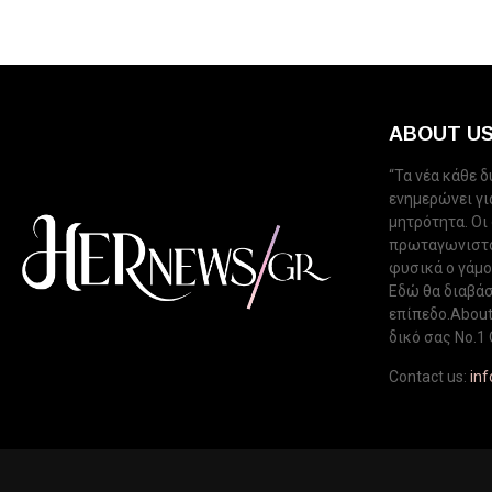
ABOUT U
“Τα νέα κάθε 
ενημερώνει για
μητρότητα. Οι
πρωταγωνιστού
φυσικά ο γάμος
Εδώ θα διαβάσ
επίπεδο.About 
δικό σας Νo.1 
Contact us:
in