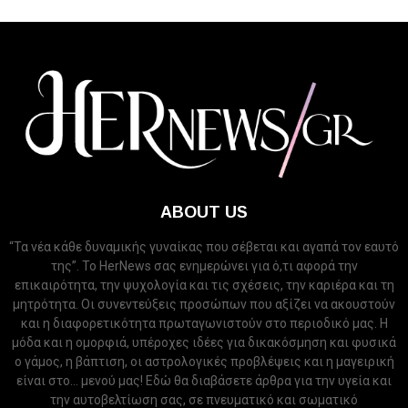
ABOUT US
“Τα νέα κάθε δυναμικής γυναίκας που σέβεται και αγαπά τον εαυτό
της”. Το HerNews σας ενημερώνει για ό,τι αφορά την
επικαιρότητα, την ψυχολογία και τις σχέσεις, την καριέρα και τη
μητρότητα. Οι συνεντεύξεις προσώπων που αξίζει να ακουστούν
και η διαφορετικότητα πρωταγωνιστούν στο περιοδικό μας. Η
μόδα και η ομορφιά, υπέροχες ιδέες για δικακόσμηση και φυσικά
ο γάμος, η βάπτιση, οι αστρολογικές προβλέψεις και η μαγειρική
είναι στο... μενού μας! Εδώ θα διαβάσετε άρθρα για την υγεία και
την αυτοβελτίωση σας, σε πνευματικό και σωματικό