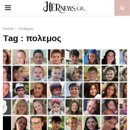
PRIMARY
MENU
Home
πολεμος
Tag : πολεμος