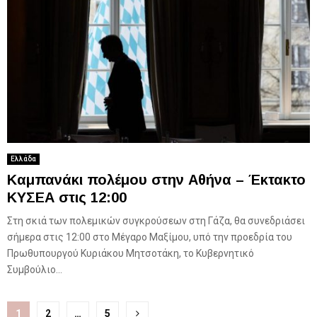
Ελλάδα
Καμπανάκι πολέμου στην Αθήνα – Έκτακτο
ΚΥΣΕΑ στις 12:00
Στη σκιά των πολεμικών συγκρούσεων στη Γάζα, θα συνεδριάσει
σήμερα στις 12:00 στο Μέγαρο Μαξίμου, υπό την προεδρία του
Πρωθυπουργού Κυριάκου Μητσοτάκη, το Κυβερνητικό
Συμβούλιο...
Σελιδοποίηση
1
2
…
5