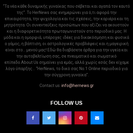
“Τα νέα κάθε δυναμικής γυναίκας που σέβεται και αγαπά τον εαυτό
της”. Το HerNews σας ενημερώνει για ό,τι αφορά την
επικαιρότητα, την ψυχολογία και τις σχέσεις, την καριέρα και τη
μητρότητα. Οι συνεντεύξεις προσώπων που αξίζει να ακουστούν
και η διαφορετικότητα πρωταγωνιστούν στο περιοδικό μας. Η
μόδα και η ομορφιά, υπέροχες ιδέες για δικακόσμηση και φυσικά
ο γάμος, η βάπτιση, οι αστρολογικές προβλέψεις και η μαγειρική
είναι στο... μενού μας! Εδώ θα διαβάσετε άρθρα για την υγεία και
την αυτοβελτίωση σας, σε πνευματικό και σωματικό
επίπεδο.About Us σημαίνει για εμάς, αλλά χωρίς εσάς δεν είχαμε
λόγο ύπαρξης... “HerNews, το δικό σας Νo.1 Online περιοδικό για
την σύγχρονη γυναίκα”.
Contact us:
info@hernews.gr
FOLLOW US