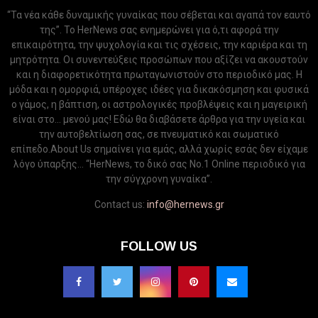
“Τα νέα κάθε δυναμικής γυναίκας που σέβεται και αγαπά τον εαυτό
της”. Το HerNews σας ενημερώνει για ό,τι αφορά την
επικαιρότητα, την ψυχολογία και τις σχέσεις, την καριέρα και τη
μητρότητα. Οι συνεντεύξεις προσώπων που αξίζει να ακουστούν
και η διαφορετικότητα πρωταγωνιστούν στο περιοδικό μας. Η
μόδα και η ομορφιά, υπέροχες ιδέες για δικακόσμηση και φυσικά
ο γάμος, η βάπτιση, οι αστρολογικές προβλέψεις και η μαγειρική
είναι στο... μενού μας! Εδώ θα διαβάσετε άρθρα για την υγεία και
την αυτοβελτίωση σας, σε πνευματικό και σωματικό
επίπεδο.About Us σημαίνει για εμάς, αλλά χωρίς εσάς δεν είχαμε
λόγο ύπαρξης... “HerNews, το δικό σας Νo.1 Online περιοδικό για
την σύγχρονη γυναίκα”.
Contact us:
info@hernews.gr
FOLLOW US