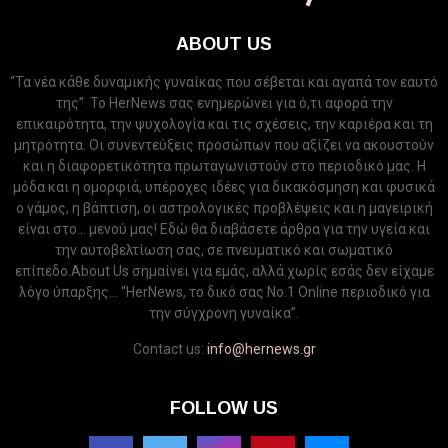
ABOUT US
“Τα νέα κάθε δυναμικής γυναίκας που σέβεται και αγαπά τον εαυτό
της”. Το HerNews σας ενημερώνει για ό,τι αφορά την
επικαιρότητα, την ψυχολογία και τις σχέσεις, την καριέρα και τη
μητρότητα. Οι συνεντεύξεις προσώπων που αξίζει να ακουστούν
και η διαφορετικότητα πρωταγωνιστούν στο περιοδικό μας. Η
μόδα και η ομορφιά, υπέροχες ιδέες για δικακόσμηση και φυσικά
ο γάμος, η βάπτιση, οι αστρολογικές προβλέψεις και η μαγειρική
είναι στο... μενού μας! Εδώ θα διαβάσετε άρθρα για την υγεία και
την αυτοβελτίωση σας, σε πνευματικό και σωματικό
επίπεδο.About Us σημαίνει για εμάς, αλλά χωρίς εσάς δεν είχαμε
λόγο ύπαρξης... “HerNews, το δικό σας Νo.1 Online περιοδικό για
την σύγχρονη γυναίκα”.
Contact us:
info@hernews.gr
FOLLOW US