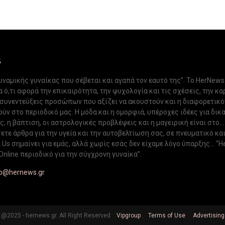
S
δυναμικής γυναίκας που σέβεται και αγαπά τον εαυτό της”. Το HerNews
 ό,τι αφορά την επικαιρότητα, την ψυχολογία και τις σχέσεις, την κα
 συνεντεύξεις προσώπων που αξίζει να ακουστούν και η διαφορετικ
ν στο περιοδικό μας. Η μόδα και η ομορφιά, υπέροχες ιδέες για δικ
, η βάπτιση, οι αστρολογικές προβλέψεις και η μαγειρική είναι στο...
ετε άρθρα για την υγεία και την αυτοβελτίωση σας, σε πνευματικό κα
Us σημαίνει για εμάς, αλλά χωρίς εσάς δεν είχαμε λόγο ύπαρξης... “H
Online περιοδικό για την σύγχρονη γυναίκα”.
fo@hernews.gr
@2025 - hernews.gr. All Right Reserved
Vipgroup
Terms of Use
Advertising