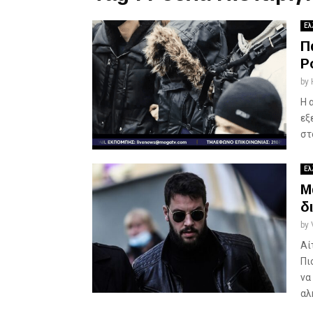
Ελ
Π
Ρ
by
Η 
εξ
στ
Ελ
Μ
δ
by
Αί
Πι
να
αλή