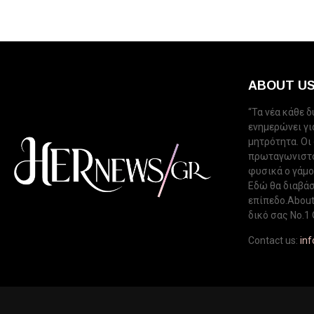
ABOUT U
“Τα νέα κάθε 
ενημερώνει για
μητρότητα. Οι
πρωταγωνιστού
φυσικά ο γάμος
Εδώ θα διαβάσ
επίπεδο.About 
δικό σας Νo.1 
Contact us:
in