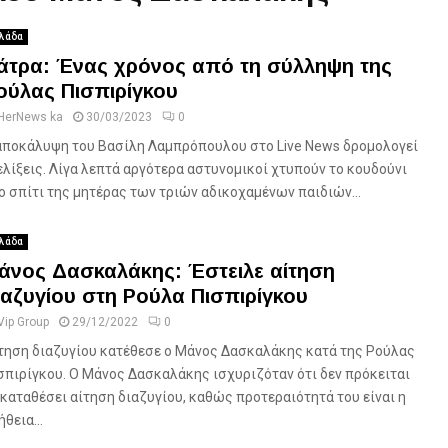
λάδα
άτρα: Ένας χρόνος από τη σύλληψη της
ούλας Πισπιρίγκου
HerNews ka
30/03/2023
0
αποκάλυψη του Βασίλη Λαμπρόπουλου στο Live News δρομολογεί
ελίξεις. Λίγα λεπτά αργότερα αστυνομικοί χτυπούν το κουδούνι
ο σπίτι της μητέρας των τριών αδικοχαμένων παιδιών...
λάδα
άνος Δασκαλάκης: Έστειλε αίτηση
ιαζυγίου στη Ρούλα Πισπιρίγκου
Vip Group
29/12/2022
0
τηση διαζυγίου κατέθεσε ο Μάνος Δασκαλάκης κατά της Ρούλας
σπιρίγκου. Ο Μάνος Δασκαλάκης ισχυριζόταν ότι δεν πρόκειται
 καταθέσει αίτηση διαζυγίου, καθώς προτεραιότητά του είναι η
θεια...