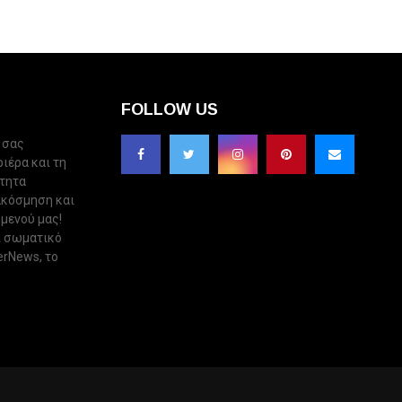
FOLLOW US
 σας
ριέρα και τη
ότητα
ακόσμηση και
 μενού μας!
ι σωματικό
erNews, το