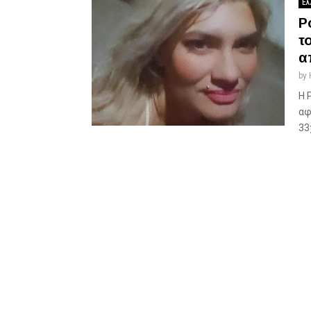
Ελ
Ρ
τ
α
by
H 
αφ
33