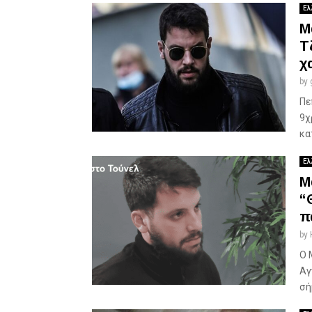
Ελ
Μ
Τ
χ
by
Πε
9χ
κα
Ελ
Μ
“
π
by
Ο 
Αγ
σή