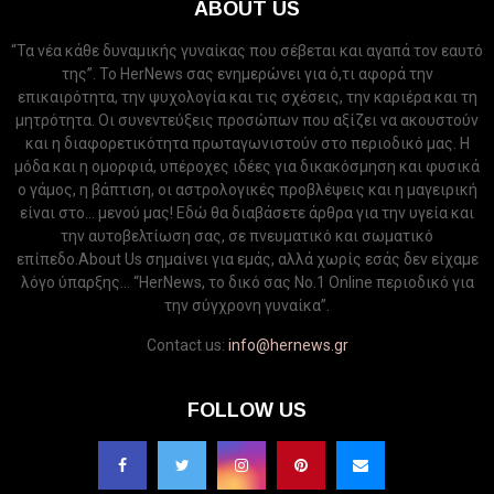
ABOUT US
“Τα νέα κάθε δυναμικής γυναίκας που σέβεται και αγαπά τον εαυτό
της”. Το HerNews σας ενημερώνει για ό,τι αφορά την
επικαιρότητα, την ψυχολογία και τις σχέσεις, την καριέρα και τη
μητρότητα. Οι συνεντεύξεις προσώπων που αξίζει να ακουστούν
και η διαφορετικότητα πρωταγωνιστούν στο περιοδικό μας. Η
μόδα και η ομορφιά, υπέροχες ιδέες για δικακόσμηση και φυσικά
ο γάμος, η βάπτιση, οι αστρολογικές προβλέψεις και η μαγειρική
είναι στο... μενού μας! Εδώ θα διαβάσετε άρθρα για την υγεία και
την αυτοβελτίωση σας, σε πνευματικό και σωματικό
επίπεδο.About Us σημαίνει για εμάς, αλλά χωρίς εσάς δεν είχαμε
λόγο ύπαρξης... “HerNews, το δικό σας Νo.1 Online περιοδικό για
την σύγχρονη γυναίκα”.
Contact us:
info@hernews.gr
FOLLOW US