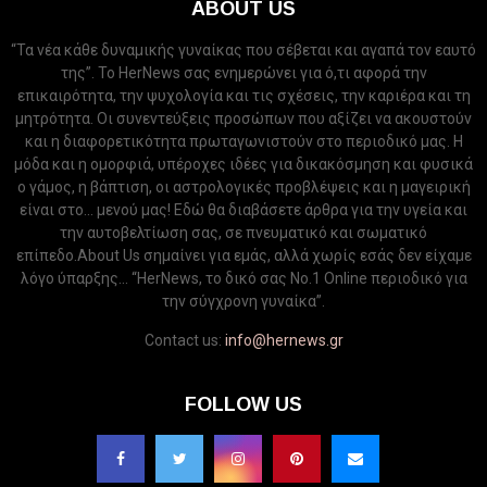
ABOUT US
“Τα νέα κάθε δυναμικής γυναίκας που σέβεται και αγαπά τον εαυτό
της”. Το HerNews σας ενημερώνει για ό,τι αφορά την
επικαιρότητα, την ψυχολογία και τις σχέσεις, την καριέρα και τη
μητρότητα. Οι συνεντεύξεις προσώπων που αξίζει να ακουστούν
και η διαφορετικότητα πρωταγωνιστούν στο περιοδικό μας. Η
μόδα και η ομορφιά, υπέροχες ιδέες για δικακόσμηση και φυσικά
ο γάμος, η βάπτιση, οι αστρολογικές προβλέψεις και η μαγειρική
είναι στο... μενού μας! Εδώ θα διαβάσετε άρθρα για την υγεία και
την αυτοβελτίωση σας, σε πνευματικό και σωματικό
επίπεδο.About Us σημαίνει για εμάς, αλλά χωρίς εσάς δεν είχαμε
λόγο ύπαρξης... “HerNews, το δικό σας Νo.1 Online περιοδικό για
την σύγχρονη γυναίκα”.
Contact us:
info@hernews.gr
FOLLOW US