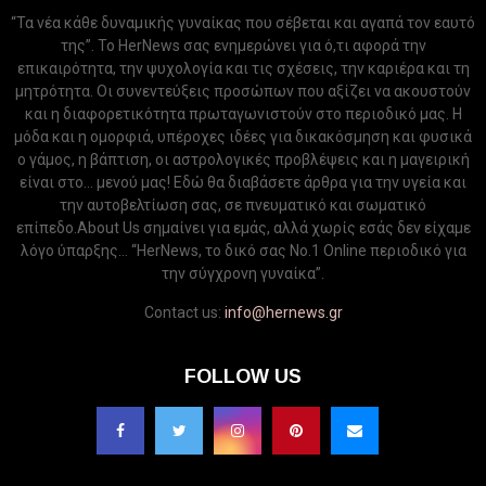
“Τα νέα κάθε δυναμικής γυναίκας που σέβεται και αγαπά τον εαυτό
της”. Το HerNews σας ενημερώνει για ό,τι αφορά την
επικαιρότητα, την ψυχολογία και τις σχέσεις, την καριέρα και τη
μητρότητα. Οι συνεντεύξεις προσώπων που αξίζει να ακουστούν
και η διαφορετικότητα πρωταγωνιστούν στο περιοδικό μας. Η
μόδα και η ομορφιά, υπέροχες ιδέες για δικακόσμηση και φυσικά
ο γάμος, η βάπτιση, οι αστρολογικές προβλέψεις και η μαγειρική
είναι στο... μενού μας! Εδώ θα διαβάσετε άρθρα για την υγεία και
την αυτοβελτίωση σας, σε πνευματικό και σωματικό
επίπεδο.About Us σημαίνει για εμάς, αλλά χωρίς εσάς δεν είχαμε
λόγο ύπαρξης... “HerNews, το δικό σας Νo.1 Online περιοδικό για
την σύγχρονη γυναίκα”.
Contact us:
info@hernews.gr
FOLLOW US