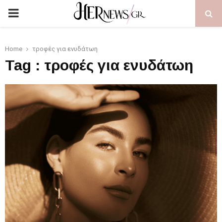
PRIMARY
MENU
Home
τροφές για ενυδάτωη
Tag : τροφές για ενυδάτωη