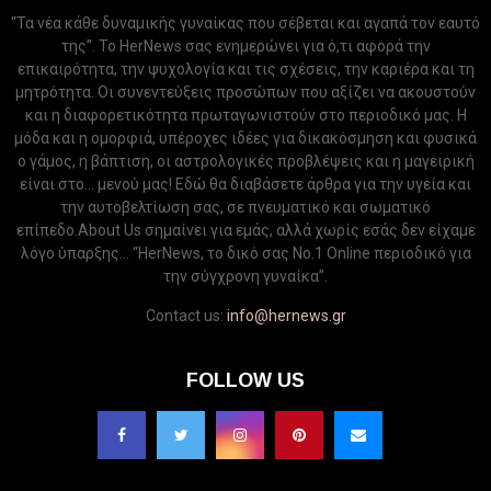
“Τα νέα κάθε δυναμικής γυναίκας που σέβεται και αγαπά τον εαυτό
της”. Το HerNews σας ενημερώνει για ό,τι αφορά την
επικαιρότητα, την ψυχολογία και τις σχέσεις, την καριέρα και τη
μητρότητα. Οι συνεντεύξεις προσώπων που αξίζει να ακουστούν
και η διαφορετικότητα πρωταγωνιστούν στο περιοδικό μας. Η
μόδα και η ομορφιά, υπέροχες ιδέες για δικακόσμηση και φυσικά
ο γάμος, η βάπτιση, οι αστρολογικές προβλέψεις και η μαγειρική
είναι στο... μενού μας! Εδώ θα διαβάσετε άρθρα για την υγεία και
την αυτοβελτίωση σας, σε πνευματικό και σωματικό
επίπεδο.About Us σημαίνει για εμάς, αλλά χωρίς εσάς δεν είχαμε
λόγο ύπαρξης... “HerNews, το δικό σας Νo.1 Online περιοδικό για
την σύγχρονη γυναίκα”.
Contact us:
info@hernews.gr
FOLLOW US