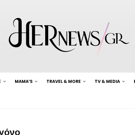
Ξ
MAMA’S
TRAVEL & MORE
TV & MEDIA
αγόνο