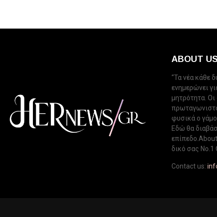
ABOUT U
“Τα νέα κάθε 
ενημερώνει για
μητρότητα. Οι
πρωταγωνιστού
φυσικά ο γάμος
Εδώ θα διαβάσ
επίπεδο.About 
δικό σας Νo.1 
Contact us:
in