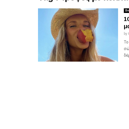
Be
1
μ
by
Το
σώ
δέ