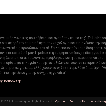
S
δυναμικής γυναίκας που σέβεται και αγαπά τον εαυτό της”. Το HerNews
 ό,τι αφορά την επικαιρότητα, την ψυχολογία και τις σχέσεις, την κα
 συνεντεύξεις προσώπων που αξίζει να ακουστούν και η διαφορετικ
ν στο περιοδικό μας. Η μόδα και η ομορφιά, υπέροχες ιδέες για δικ
, η βάπτιση, οι αστρολογικές προβλέψεις και η μαγειρική είναι στο...
ετε άρθρα για την υγεία και την αυτοβελτίωση σας, σε πνευματικό κα
Us σημαίνει για εμάς, αλλά χωρίς εσάς δεν είχαμε λόγο ύπαρξης... “H
Online περιοδικό για την σύγχρονη γυναίκα”.
fo@hernews.gr
@2025 - hernews.gr. All Right Reserved
Vipgroup
Terms of Use
Advertising