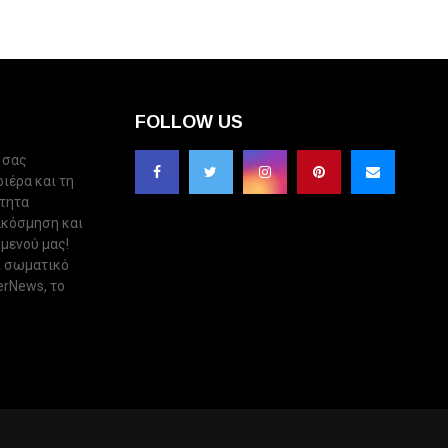
FOLLOW US
 σας
ριέρα και τη
ότητα
ακόσμηση και
 μενού μας!
ι σωματικό
erNews, το