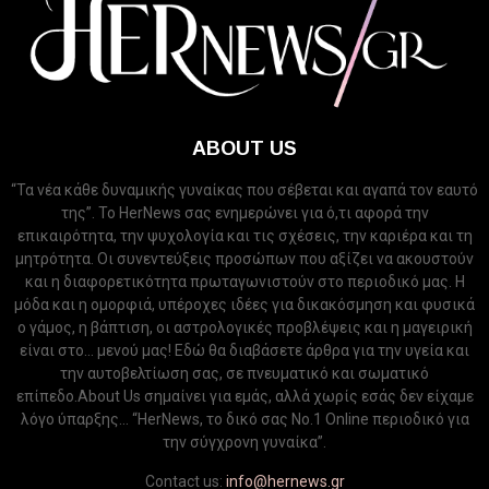
ABOUT US
“Τα νέα κάθε δυναμικής γυναίκας που σέβεται και αγαπά τον εαυτό
της”. Το HerNews σας ενημερώνει για ό,τι αφορά την
επικαιρότητα, την ψυχολογία και τις σχέσεις, την καριέρα και τη
μητρότητα. Οι συνεντεύξεις προσώπων που αξίζει να ακουστούν
και η διαφορετικότητα πρωταγωνιστούν στο περιοδικό μας. Η
μόδα και η ομορφιά, υπέροχες ιδέες για δικακόσμηση και φυσικά
ο γάμος, η βάπτιση, οι αστρολογικές προβλέψεις και η μαγειρική
είναι στο... μενού μας! Εδώ θα διαβάσετε άρθρα για την υγεία και
την αυτοβελτίωση σας, σε πνευματικό και σωματικό
επίπεδο.About Us σημαίνει για εμάς, αλλά χωρίς εσάς δεν είχαμε
λόγο ύπαρξης... “HerNews, το δικό σας Νo.1 Online περιοδικό για
την σύγχρονη γυναίκα”.
Contact us:
info@hernews.gr