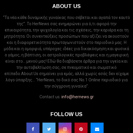
ABOUT US
“Τα νέα κάθε δυναμικής γυναίκας που σέβεται και αγαπά τον εαυτό
της”. Το HerNews σας ενημερώνει για ό,τι αφορά την
επικαιρότητα, την ψυχολογία και τις σχέσεις, την καριέρα και τη
μητρότητα. Οι συνεντεύξεις προσώπων που αξίζει να ακουστούν
και η διαφορετικότητα πρωταγωνιστούν στο περιοδικό μας. Η
μόδα και η ομορφιά, υπέροχες ιδέες για δικακόσμηση και φυσικά
ο γάμος, η βάπτιση, οι αστρολογικές προβλέψεις και η μαγειρική
είναι στο... μενού μας! Εδώ θα διαβάσετε άρθρα για την υγεία και
την αυτοβελτίωση σας, σε πνευματικό και σωματικό
επίπεδο.About Us σημαίνει για εμάς, αλλά χωρίς εσάς δεν είχαμε
λόγο ύπαρξης... “HerNews, το δικό σας Νo.1 Online περιοδικό για
την σύγχρονη γυναίκα”.
Contact us:
info@hernews.gr
FOLLOW US