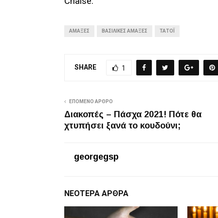
Chaise.
ΆΜΑΞΕΣ
ΒΑΣΙΛΙΚΈΣ ΆΜΑΞΕΣ
ΤΑΤΌΙ
SHARE
1
ΕΠΌΜΕΝΟ ΆΡΘΡΟ
Διακοπές – Πάσχα 2021! Πότε θα
χτυπήσει ξανά το κουδούνι;
georgegsp
ΝΕΌΤΕΡΑ ΆΡΘΡΑ