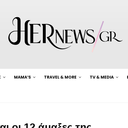
Ξ
MAMA’S
TRAVEL & MORE
TV & MEDIA
αι οι 12 άμαξες της