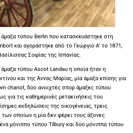
 άμαξα τύπου Berlin που κατασκευάστηκε στη
mbort και αγοράστηκε από το Γεώργιο Α’ το 1871,
βασίλισσας Σοφίας της Ισπανίας.
 άμαξα τύπου Ascot Landau η οποία ήταν η
ντίνου και της Άννας Μαρίας, μία άμαξα επίσης για
n chariot, δύο ανοιχτές σπορ άμαξες τύπου
ς για τις καθημερινές μετακινήσεις του
πίσημες εκδηλώσεις της οικογένειας, τρεις
 των οποίων η μία δεν φέρει τους άξονες
 ένα μόνιππο τύπου Tilbury και δύο μόνιππα τύπου