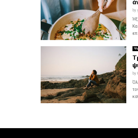
ά
by
Ήξ
Κα
επ
Ψυ
Τ
ψ
by
Όλ
το
κα