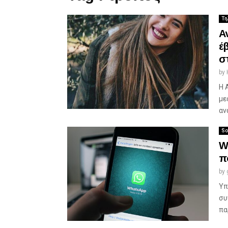
Τη
Α
έ
σ
by
Η 
με
αν
So
W
π
by
Υπ
συ
πα