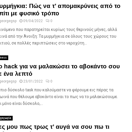
υρμήγκια: Πώς να τ’ απομακρύνεις από το
πίτι με φυσικό τρόπο
georgegsp
09/04/2022
0
ινόμενο που παρατηρείται κυρίως τους θερινούς μήνες, αλλά
κινά από την Άνοιξη: Τα μυρμήγκια σε όλους τους χώρους του
ιτιού, σε πολλές περιπτώσεις στο νεροχύτη...
tness
ο hack για να μαλακώσει το αβοκάντο σου
ε ένα λεπτό
georgegsp
23/01/2022
0
 πιο δύσκολο task που καλούμαστε να φέρουμε εις πέρας τα
ωινά που θέλουμε αβοκάντο είναι το πως να το μαλακώσουμε.
ι μόνο είναι δύσκολο,...
χαγωγία
ες μου πως τρως τ’ αυγά να σου πω τι