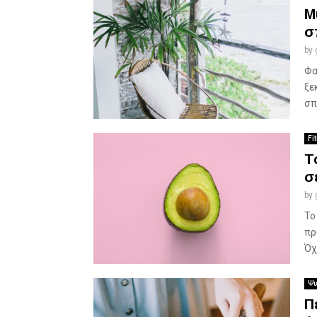
Μ
σ
by
Φα
ξε
σπ
Fi
Τ
σ
by
Το
πρ
Όχ
Ψυ
Π