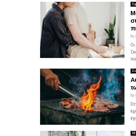
Σχ
Μ
σ
π
by
Οι
ζε
πα
Συ
Α
τ
by
Ότ
έχ
έχ
DE