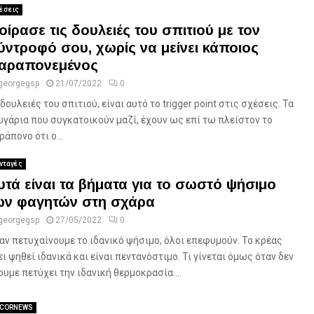
έσεις
οίρασε τις δουλειές του σπιτιού με τον
ύντροφό σου, χωρίς να μείνει κάποιος
αραπονεμένος
georgegsp
21/07/2022
0
 δουλειές του σπιτιού, είναι αυτό το trigger point στις σχέσεις. Τα
υγάρια που συγκατοικούν μαζί, έχουν ως επί τω πλείστον το
ράπονο ότι ο...
νταγές
υτά είναι τα βήματα για το σωστό ψήσιμο
ων φαγητών στη σχάρα
georgegsp
27/05/2022
0
αν πετυχαίνουμε το ιδανικό ψήσιμο, όλοι επεφυμούν. Το κρέας
ει ψηθεί ιδανικά και είναι πεντανόστιμο. Τι γίνεται όμως όταν δεν
ουμε πετύχει την ιδανική θερμοκρασία....
CORNEWS