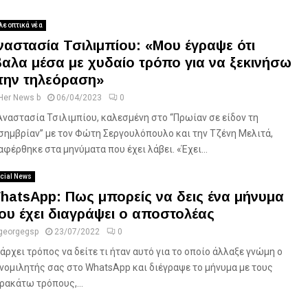
λεοπτικά νέα
ναστασία Τσιλιμπίου: «Μου έγραψε ότι
βαλα μέσα με χυδαίο τρόπο για να ξεκινήσω
την τηλεόραση»
Her News b
06/04/2023
0
Αναστασία Τσιλιμπίου, καλεσμένη στο “Πρωίαν σε είδον τη
σημβρίαν” με τον Φώτη Σεργουλόπουλο και την Τζένη Μελιτά,
αφέρθηκε στα μηνύματα που έχει λάβει. «Έχει...
cial News
hatsApp: Πως μπορείς να δεις ένα μήνυμα
ου έχει διαγράψει ο αποστολέας
georgegsp
23/07/2022
0
άρχει τρόπος να δείτε τι ήταν αυτό για το οποίο άλλαξε γνώμη ο
νομιλητής σας στο WhatsApp και διέγραψε το μήνυμα με τους
ρακάτω τρόπους,...