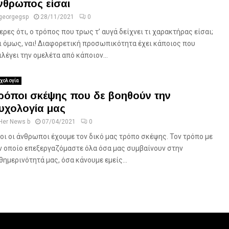
νθρωπος είσαι
georgegsp
28/11/2021
0
ερες ότι, ο τρόπος που τρως τ’ αυγά δείχνει τι χαρακτήρας είσαι;
ι όμως, ναι! Διαφορετική προσωπικότητα έχει κάποιος που
ιλέγει την ομελέτα από κάποιον...
χολογία
ρόποι σκέψης που δε βοηθούν την
υχολογία μας
Her News b
07/04/2021
0
οι οι άνθρωποι έχουμε τον δικό μας τρόπο σκέψης. Τον τρόπο με
ν οποίο επεξεργαζόμαστε όλα όσα μας συμβαίνουν στην
θημερινότητά μας, όσα κάνουμε εμείς...