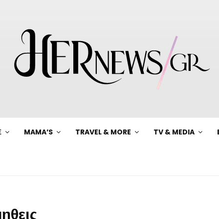
Ξ
MAMA’S
TRAVEL & MORE
TV & MEDIA
μηθεις