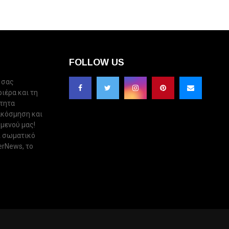
FOLLOW US
 σας
ριέρα και τη
ότητα
ακόσμηση και
 μενού μας!
ι σωματικό
erNews, το