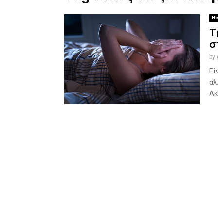
He
Τ
σ
by
Εί
αλ
Ακ