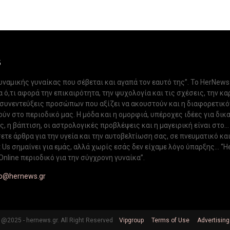
S
δυναμικής γυναίκας που σέβεται και αγαπά τον εαυτό της”. Το HerNews
 ό,τι αφορά την επικαιρότητα, την ψυχολογία και τις σχέσεις, την κα
 συνεντεύξεις προσώπων που αξίζει να ακουστούν και η διαφορετικ
ν στο περιοδικό μας. Η μόδα και η ομορφιά, υπέροχες ιδέες για δικ
, η βάπτιση, οι αστρολογικές προβλέψεις και η μαγειρική είναι στο...
ετε άρθρα για την υγεία και την αυτοβελτίωση σας, σε πνευματικό κα
Us σημαίνει για εμάς, αλλά χωρίς εσάς δεν είχαμε λόγο ύπαρξης... “H
Online περιοδικό για την σύγχρονη γυναίκα”.
fo@hernews.gr
@2025 - hernews.gr. All Right Reserved
Vipgroup
Terms of Use
Advertising