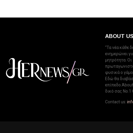
ABOUT U
“Τα νέα κάθε 
ενημερώνει για
μητρότητα. Οι
πρωταγωνιστού
φυσικά ο γάμος
Εδώ θα διαβάσ
επίπεδο.About 
δικό σας Νo.1 
Contact us:
in