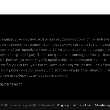
S
δυναμικής γυναίκας που σέβεται και αγαπά τον εαυτό της”. Το HerNews
 ό,τι αφορά την επικαιρότητα, την ψυχολογία και τις σχέσεις, την κα
 συνεντεύξεις προσώπων που αξίζει να ακουστούν και η διαφορετικ
ν στο περιοδικό μας. Η μόδα και η ομορφιά, υπέροχες ιδέες για δικ
, η βάπτιση, οι αστρολογικές προβλέψεις και η μαγειρική είναι στο...
ετε άρθρα για την υγεία και την αυτοβελτίωση σας, σε πνευματικό κα
Us σημαίνει για εμάς, αλλά χωρίς εσάς δεν είχαμε λόγο ύπαρξης... “H
Online περιοδικό για την σύγχρονη γυναίκα”.
fo@hernews.gr
@2025 - hernews.gr. All Right Reserved
Vipgroup
Terms of Use
Advertising