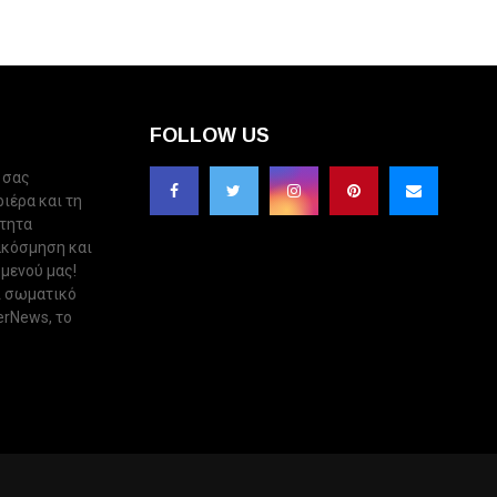
FOLLOW US
 σας
ριέρα και τη
ότητα
ακόσμηση και
 μενού μας!
ι σωματικό
erNews, το