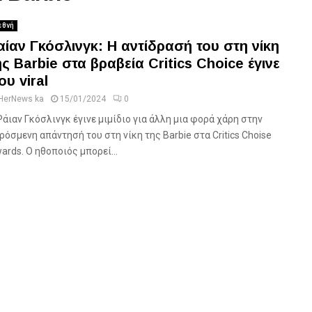
εθνή
αίαν Γκόσλινγκ: Η αντίδρασή του στη νίκη
ης Barbie στα βραβεία Critics Choice έγινε
ου viral
HerNews ka
15/01/2024
0
Ράιαν Γκόσλινγκ έγινε μιμίδιο για άλλη μια φορά χάρη στην
ρόσμενη απάντησή του στη νίκη της Barbie στα Critics Choise
ards. Ο ηθοποιός μπορεί...