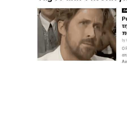
Δι
Ρ
τ
π
by
Ο 
απ
Aw