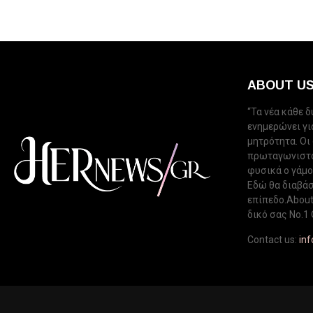
ABOUT U
“Τα νέα κάθε 
ενημερώνει για
μητρότητα. Οι
πρωταγωνιστού
φυσικά ο γάμος
Εδώ θα διαβάσ
επίπεδο.About 
δικό σας Νo.1 
Contact us:
in