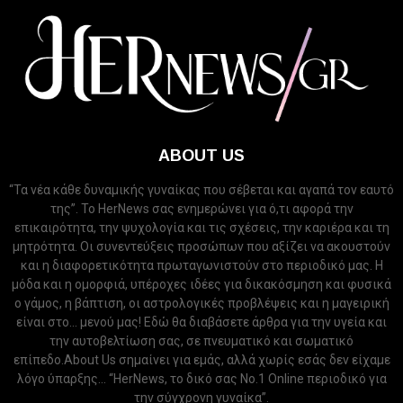
ABOUT US
“Τα νέα κάθε δυναμικής γυναίκας που σέβεται και αγαπά τον εαυτό
της”. Το HerNews σας ενημερώνει για ό,τι αφορά την
επικαιρότητα, την ψυχολογία και τις σχέσεις, την καριέρα και τη
μητρότητα. Οι συνεντεύξεις προσώπων που αξίζει να ακουστούν
και η διαφορετικότητα πρωταγωνιστούν στο περιοδικό μας. Η
μόδα και η ομορφιά, υπέροχες ιδέες για δικακόσμηση και φυσικά
ο γάμος, η βάπτιση, οι αστρολογικές προβλέψεις και η μαγειρική
είναι στο... μενού μας! Εδώ θα διαβάσετε άρθρα για την υγεία και
την αυτοβελτίωση σας, σε πνευματικό και σωματικό
επίπεδο.About Us σημαίνει για εμάς, αλλά χωρίς εσάς δεν είχαμε
λόγο ύπαρξης... “HerNews, το δικό σας Νo.1 Online περιοδικό για
την σύγχρονη γυναίκα”.