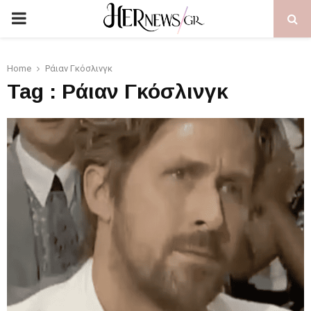
PRIMARY
MENU
Home
Ράιαν Γκόσλινγκ
Tag : Ράιαν Γκόσλινγκ