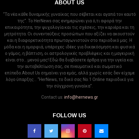
ABOUT US
“Τα νέα κάθε δυναμικής γυναίκας που σέβεται και αγαπά τον εαυτό
της”. Το HerNews σας ενημερώνει για ό,τι αφορά την
επικαιρότητα, την ψυχολογία και τις σχέσεις, την καριέρα και τη
μητρότητα. Οι συνεντεύξεις προσώπων που αξίζει να ακουστούν
και η διαφορετικότητα πρωταγωνιστούν στο περιοδικό μας. Η
μόδα και η ομορφιά, υπέροχες ιδέες για δικακόσμηση και φυσικά
ο γάμος, η βάπτιση, οι αστρολογικές προβλέψεις και η μαγειρική
είναι στο... μενού μας! Εδώ θα διαβάσετε άρθρα για την υγεία και
την αυτοβελτίωση σας, σε πνευματικό και σωματικό
επίπεδο.About Us σημαίνει για εμάς, αλλά χωρίς εσάς δεν είχαμε
λόγο ύπαρξης... “HerNews, το δικό σας Νo.1 Online περιοδικό για
την σύγχρονη γυναίκα”.
Contact us:
info@hernews.gr
FOLLOW US