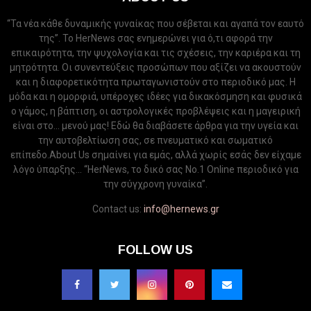
“Τα νέα κάθε δυναμικής γυναίκας που σέβεται και αγαπά τον εαυτό
της”. Το HerNews σας ενημερώνει για ό,τι αφορά την
επικαιρότητα, την ψυχολογία και τις σχέσεις, την καριέρα και τη
μητρότητα. Οι συνεντεύξεις προσώπων που αξίζει να ακουστούν
και η διαφορετικότητα πρωταγωνιστούν στο περιοδικό μας. Η
μόδα και η ομορφιά, υπέροχες ιδέες για δικακόσμηση και φυσικά
ο γάμος, η βάπτιση, οι αστρολογικές προβλέψεις και η μαγειρική
είναι στο... μενού μας! Εδώ θα διαβάσετε άρθρα για την υγεία και
την αυτοβελτίωση σας, σε πνευματικό και σωματικό
επίπεδο.About Us σημαίνει για εμάς, αλλά χωρίς εσάς δεν είχαμε
λόγο ύπαρξης... “HerNews, το δικό σας Νo.1 Online περιοδικό για
την σύγχρονη γυναίκα”.
Contact us:
info@hernews.gr
FOLLOW US