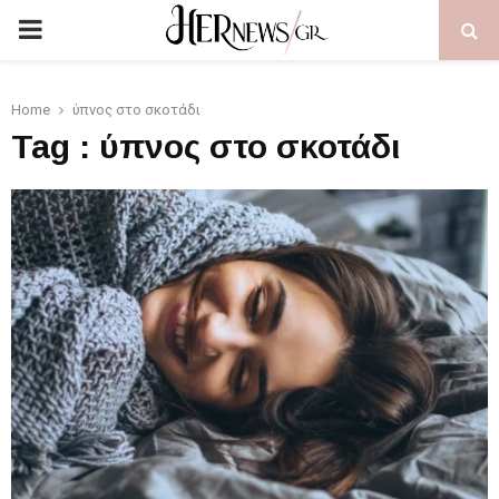
PRIMARY
MENU
Home
ύπνος στο σκοτάδι
Tag : ύπνος στο σκοτάδι