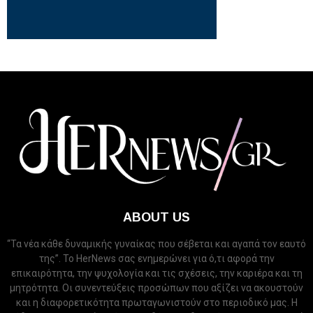
ABOUT US
“Τα νέα κάθε δυναμικής γυναίκας που σέβεται και αγαπά τον εαυτό
της”. Το HerNews σας ενημερώνει για ό,τι αφορά την
επικαιρότητα, την ψυχολογία και τις σχέσεις, την καριέρα και τη
μητρότητα. Οι συνεντεύξεις προσώπων που αξίζει να ακουστούν
και η διαφορετικότητα πρωταγωνιστούν στο περιοδικό μας. Η