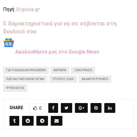
Πηγή:
Ergasia.gr
5 Χαρακτηριστικά για να σε σέβονται στη
δουλειά σου
Aκολουθήστε μας στo Google News
ΓΙΑΤΙ ΝΙΩΘΩ ΚΟΥΡΑΣΜΕΝΗ
ΚΑΡΙΈΡΑ
ΞΕΚΟΎΡΑΣΗ
ΠΩΣ ΝΑ ΓΙΝΩ ΠΑΡΑΓΩΓΙΚΗ
ΤΡΌΠΟΣ ΖΩΉΣ
ΧΑΛΑΡΟΙ ΡΥΘΜΟΙ
ΨΥΧΟΛΟΓΊΑ
SHARE
0