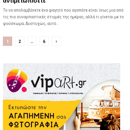
αντιμετωπίσετε
Το να απολαμβάνετε ένα φαγητό που αγαπάτε είναι ίσως μια από
τις πιο συναρπαστικές στιγμές της ημέρας, αλλά τι γίνεται με το
φούσκωμα; Δυστυχώς, αυτό...
Σελιδοποίηση
1
2
…
6
άρθρων