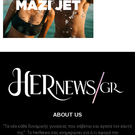
ABOUT US
“Τα νέα κάθε δυναμικής γυναίκας που σέβεται και αγαπά τον εαυτό
της”. Το HerNews σας ενημερώνει για ό,τι αφορά την