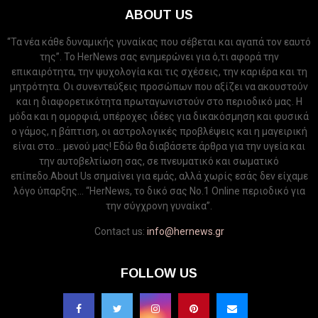
ABOUT US
“Τα νέα κάθε δυναμικής γυναίκας που σέβεται και αγαπά τον εαυτό
της”. Το HerNews σας ενημερώνει για ό,τι αφορά την
επικαιρότητα, την ψυχολογία και τις σχέσεις, την καριέρα και τη
μητρότητα. Οι συνεντεύξεις προσώπων που αξίζει να ακουστούν
και η διαφορετικότητα πρωταγωνιστούν στο περιοδικό μας. Η
μόδα και η ομορφιά, υπέροχες ιδέες για δικακόσμηση και φυσικά
ο γάμος, η βάπτιση, οι αστρολογικές προβλέψεις και η μαγειρική
είναι στο... μενού μας! Εδώ θα διαβάσετε άρθρα για την υγεία και
την αυτοβελτίωση σας, σε πνευματικό και σωματικό
επίπεδο.About Us σημαίνει για εμάς, αλλά χωρίς εσάς δεν είχαμε
λόγο ύπαρξης... “HerNews, το δικό σας Νo.1 Online περιοδικό για
την σύγχρονη γυναίκα”.
Contact us:
info@hernews.gr
FOLLOW US