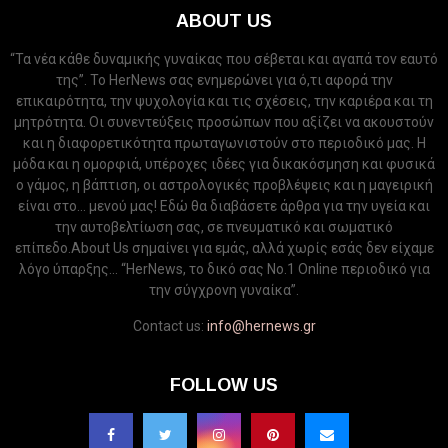
ABOUT US
“Τα νέα κάθε δυναμικής γυναίκας που σέβεται και αγαπά τον εαυτό
της”. Το HerNews σας ενημερώνει για ό,τι αφορά την
επικαιρότητα, την ψυχολογία και τις σχέσεις, την καριέρα και τη
μητρότητα. Οι συνεντεύξεις προσώπων που αξίζει να ακουστούν
και η διαφορετικότητα πρωταγωνιστούν στο περιοδικό μας. Η
μόδα και η ομορφιά, υπέροχες ιδέες για δικακόσμηση και φυσικά
ο γάμος, η βάπτιση, οι αστρολογικές προβλέψεις και η μαγειρική
είναι στο... μενού μας! Εδώ θα διαβάσετε άρθρα για την υγεία και
την αυτοβελτίωση σας, σε πνευματικό και σωματικό
επίπεδο.About Us σημαίνει για εμάς, αλλά χωρίς εσάς δεν είχαμε
λόγο ύπαρξης... “HerNews, το δικό σας Νo.1 Online περιοδικό για
την σύγχρονη γυναίκα”.
Contact us:
info@hernews.gr
FOLLOW US