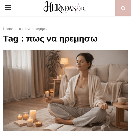
PRIMARY
MENU
Home
πως να ηρεμησω
Tag : πως να ηρεμησω