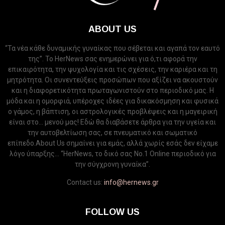
ABOUT US
“Τα νέα κάθε δυναμικής γυναίκας που σέβεται και αγαπά τον εαυτό
της”. Το HerNews σας ενημερώνει για ό,τι αφορά την
επικαιρότητα, την ψυχολογία και τις σχέσεις, την καριέρα και τη
μητρότητα. Οι συνεντεύξεις προσώπων που αξίζει να ακουστούν
και η διαφορετικότητα πρωταγωνιστούν στο περιοδικό μας. Η
μόδα και η ομορφιά, υπέροχες ιδέες για δικακόσμηση και φυσικά
ο γάμος, η βάπτιση, οι αστρολογικές προβλέψεις και η μαγειρική
είναι στο... μενού μας! Εδώ θα διαβάσετε άρθρα για την υγεία και
την αυτοβελτίωση σας, σε πνευματικό και σωματικό
επίπεδο.About Us σημαίνει για εμάς, αλλά χωρίς εσάς δεν είχαμε
λόγο ύπαρξης... “HerNews, το δικό σας Νo.1 Online περιοδικό για
την σύγχρονη γυναίκα”.
Contact us:
info@hernews.gr
FOLLOW US