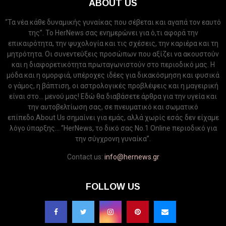
ABOUT US
“Τα νέα κάθε δυναμικής γυναίκας που σέβεται και αγαπά τον εαυτό
της”. Το HerNews σας ενημερώνει για ό,τι αφορά την
επικαιρότητα, την ψυχολογία και τις σχέσεις, την καριέρα και τη
μητρότητα. Οι συνεντεύξεις προσώπων που αξίζει να ακουστούν
και η διαφορετικότητα πρωταγωνιστούν στο περιοδικό μας. Η
μόδα και η ομορφιά, υπέροχες ιδέες για δικακόσμηση και φυσικά
ο γάμος, η βάπτιση, οι αστρολογικές προβλέψεις και η μαγειρική
είναι στο... μενού μας! Εδώ θα διαβάσετε άρθρα για την υγεία και
την αυτοβελτίωση σας, σε πνευματικό και σωματικό
επίπεδο.About Us σημαίνει για εμάς, αλλά χωρίς εσάς δεν είχαμε
λόγο ύπαρξης... “HerNews, το δικό σας Νo.1 Online περιοδικό για
την σύγχρονη γυναίκα”.
Contact us:
info@hernews.gr
FOLLOW US