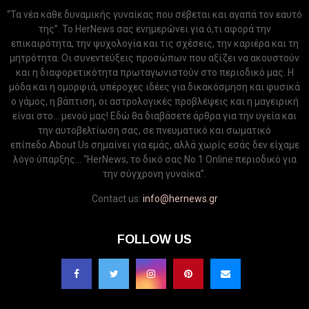
“Τα νέα κάθε δυναμικής γυναίκας που σέβεται και αγαπά τον εαυτό
της”. Το HerNews σας ενημερώνει για ό,τι αφορά την
επικαιρότητα, την ψυχολογία και τις σχέσεις, την καριέρα και τη
μητρότητα. Οι συνεντεύξεις προσώπων που αξίζει να ακουστούν
και η διαφορετικότητα πρωταγωνιστούν στο περιοδικό μας. Η
μόδα και η ομορφιά, υπέροχες ιδέες για δικακόσμηση και φυσικά
ο γάμος, η βάπτιση, οι αστρολογικές προβλέψεις και η μαγειρική
είναι στο... μενού μας! Εδώ θα διαβάσετε άρθρα για την υγεία και
την αυτοβελτίωση σας, σε πνευματικό και σωματικό
επίπεδο.About Us σημαίνει για εμάς, αλλά χωρίς εσάς δεν είχαμε
λόγο ύπαρξης... “HerNews, το δικό σας Νo.1 Online περιοδικό για
την σύγχρονη γυναίκα”.
Contact us:
info@hernews.gr
FOLLOW US