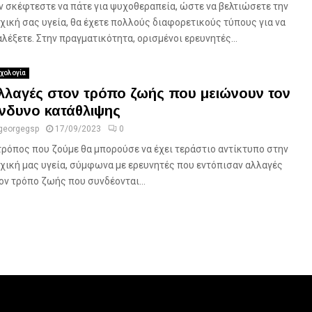
ν σκέφτεστε να πάτε για ψυχοθεραπεία, ώστε να βελτιώσετε την
χική σας υγεία, θα έχετε πολλούς διαφορετικούς τύπους για να
αλέξετε. Στην πραγματικότητα, ορισμένοι ερευνητές...
χολογία
λλαγές στον τρόπο ζωής που μειώνουν τον
ίνδυνο κατάθλιψης
georgegsp
17/09/2023
0
τρόπος που ζούμε θα μπορούσε να έχει τεράστιο αντίκτυπο στην
χική μας υγεία, σύμφωνα με ερευνητές που εντόπισαν αλλαγές
ον τρόπο ζωής που συνδέονται...