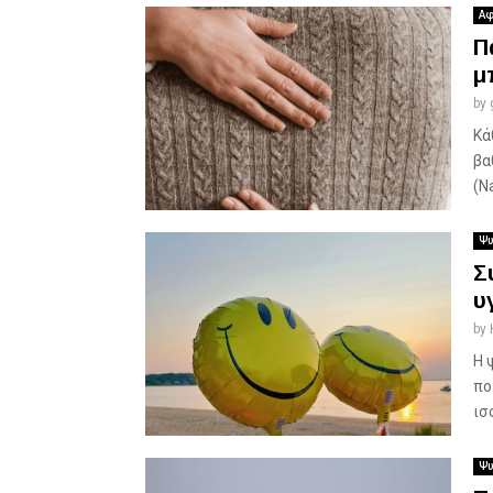
Αφ
Π
μ
by
Κά
βα
(N
Ψυ
Σ
υ
by
Η 
πο
ισ
Ψυ