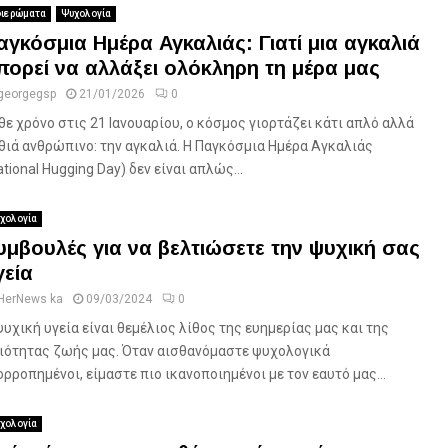
ιερώματα
Ψυχολογία
αγκόσμια Ημέρα Αγκαλιάς: Γιατί μια αγκαλιά
πορεί να αλλάξει ολόκληρη τη μέρα μας
georgegsp
21/01/2026
0
θε χρόνο στις 21 Ιανουαρίου, ο κόσμος γιορτάζει κάτι απλό αλλά
θιά ανθρώπινο: την αγκαλιά. Η Παγκόσμια Ημέρα Αγκαλιάς
ational Hugging Day) δεν είναι απλώς...
χολογία
υμβουλές για να βελτιώσετε την ψυχική σας
γεία
HerNews ka
09/03/2024
0
ψυχική υγεία είναι θεμέλιος λίθος της ευημερίας μας και της
ιότητας ζωής μας. Όταν αισθανόμαστε ψυχολογικά
ορροπημένοι, είμαστε πιο ικανοποιημένοι με τον εαυτό μας...
χολογία