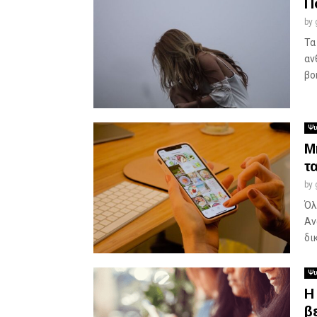
Π
by
Τα
αν
βο
Ψυ
Μ
τ
by
Όλ
Αν
δι
Ψυ
Η
β