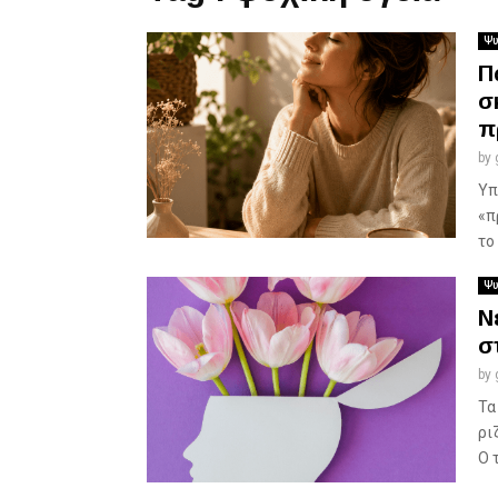
Ψυ
Π
σ
π
by
Υπ
«π
το
Ψυ
Ν
σ
by
Τα
ρι
Ο 