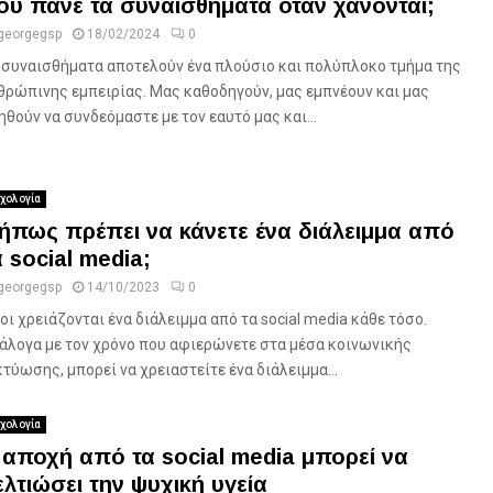
ού πάνε τα συναισθήματα όταν χάνονται;
georgegsp
18/02/2024
0
 συναισθήματα αποτελούν ένα πλούσιο και πολύπλοκο τμήμα της
θρώπινης εμπειρίας. Μας καθοδηγούν, μας εμπνέουν και μας
ηθούν να συνδεόμαστε με τον εαυτό μας και...
χολογία
ήπως πρέπει να κάνετε ένα διάλειμμα από
α social media;
georgegsp
14/10/2023
0
οι χρειάζονται ένα διάλειμμα από τα social media κάθε τόσο.
άλογα με τον χρόνο που αφιερώνετε στα μέσα κοινωνικής
κτύωσης, μπορεί να χρειαστείτε ένα διάλειμμα...
χολογία
 αποχή από τα social media μπορεί να
ελτιώσει την ψυχική υγεία