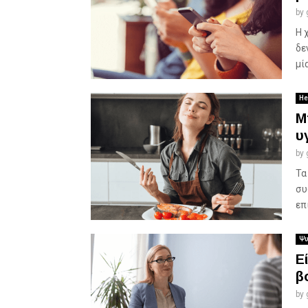
by
Η 
δε
μί
He
Μ
υ
by
Τα
συ
επ
Ψυ
Ε
β
by