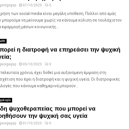
georgegsp
07/10/2023
0
χρήση των social media είναι μεγάλη υπόθεση. Πολλοί από εμάς
ν μπορούμε να μείνουμε χωρίς να κάνουμε κύλιση σε τουλάχιστον
α εφαρμογή μέσων κοινωνικής...
alth
πορεί η διατροφή να επηρεάσει την ψυχική
γεία;
georgegsp
05/10/2023
0
 τελευταία χρόνια, έχει δοθεί μια αυξανόμενη έμφαση στη
σχέτιση που έχει η διατροφή και η ψυχική υγεία. Οι διατροφικές
ιλογές που κάνουμε καθημερινά μπορούν...
χολογία
ίδη ψυχοθεραπείας που μπορεί να
οηθήσουν την ψυχική σας υγεία
georgegsp
01/10/2023
0