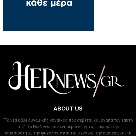
ABOUT US
“Τα νέα κάθε δυναμικής γυναίκας που σέβεται και αγαπά τον εαυτό
της”. Το HerNews σας ενημερώνει για ό,τι αφορά την
επικαιρότητα, την ψυχολογία και τις σχέσεις, την καριέρα και τη